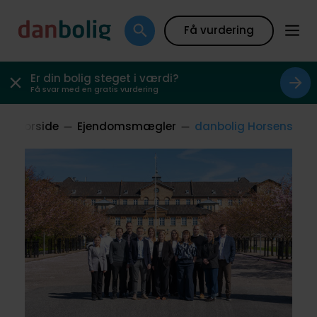
Få vurdering
Er din bolig steget i værdi?
Få svar med en gratis vurdering
Forside
Ejendomsmægler
danbolig Horsens