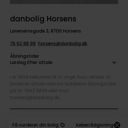
danbolig Horsens
Løvenørnsgade 3
,
8700 Horsens
75 62 88 99
horsens@danbolig.dk
Åbningstider
Lørdag Efter aftale
I er altid velkomne til at ringe, hvis I ønsker at
booke en aftale udenfor butikkens åbningstider
på tlf. 7562 8899 eller mail
horsens@danbolig.dk.
Få vurderet din bolig
Køberrådgivning