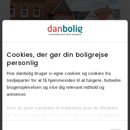
Cookies, der gør din boligrejse
personlig​
Rækkehus
Ny pris!
Hos danbolig bruger vi egne cookies og cookies fra
Ny Havnegade 23,
tredjeparter for at få hjemmesiden til at fungere, forbedre
8700
Horsens
brugeroplevelsen og vise dig relevant indhold og
annoncer.​
2.095.000 kr.
127 m²
4 rum
Hvis du giver samtykke til marketing giver du tilladelse
til, at vi og vores partnere må bruge cookies og lignende
teknologier til at indsamle oplysninger om din brug af
Consent
danbolig.dk. Vi kan kombinere disse oplysninger med