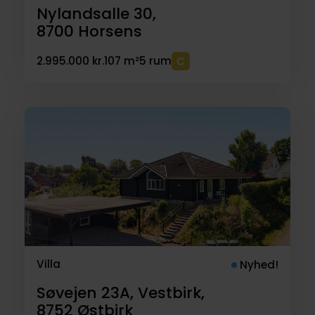
Nylandsalle 30,
8700
Horsens
2.995.000 kr.
107 m²
5 rum
Villa
Nyhed!
Søvejen 23A, Vestbirk,
8752
Østbirk