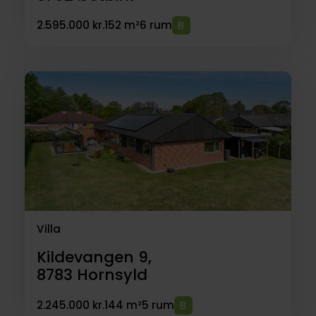
2.595.000 kr.
152 m²
6 rum
Villa
Kildevangen 9,
8783
Hornsyld
2.245.000 kr.
144 m²
5 rum