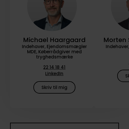
Michael Haargaard
Morten 
Indehaver, Ejendomsmægler
Indehave
MDE, Køberrådgiver med
tryghedsmærke
22 14 18 41
LinkedIn
S
Skriv til mig