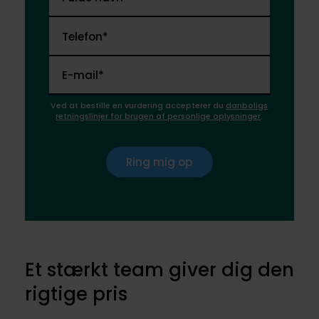
Telefon*
E-mail*
Ved at bestille en vurdering accepterer du
danboligs
retningslinjer for brugen af personlige oplysninger
.
Ring mig op
Et stærkt team giver dig den
rigtige pris