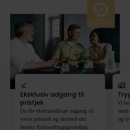
Eksklusiv adgang til
Try
pristjek
Vi ho
Du får ekstraordinær adgang til
med 
vores pristjek og dermed det
og tr
bedste forhandlingsgrundlag.