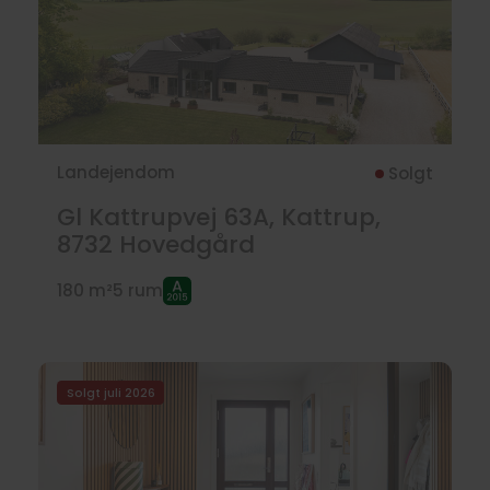
Landejendom
Solgt
Gl Kattrupvej 63A, Kattrup,
8732
Hovedgård
180 m²
5 rum
Solgt juli 2026