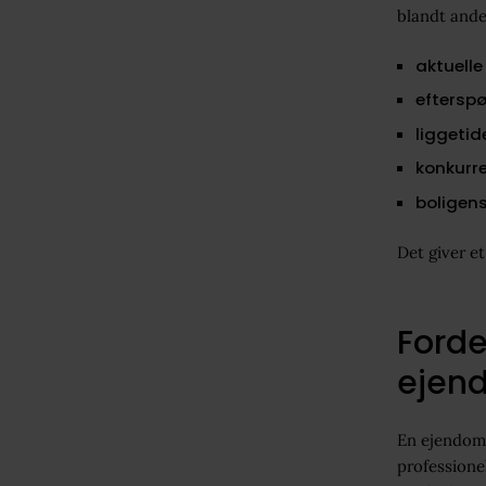
blandt ande
aktuelle
efterspø
liggetid
konkurre
boligens
Det giver et
Forde
ejen
En ejendoms
professione