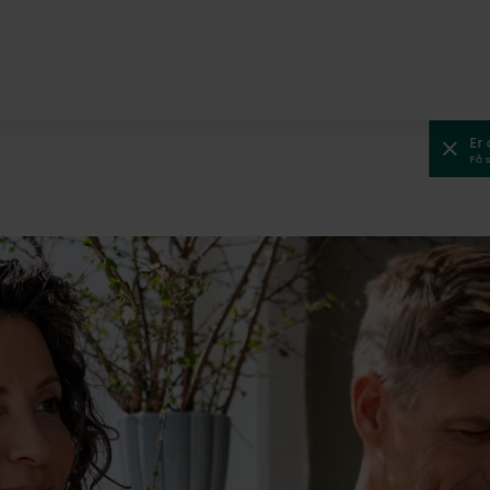
Er
Få 