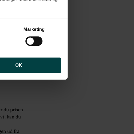
 blandt
ighed over
brugen af cookies samt
via digitale
ng af personoplysninger
Marketing
gen sælges
jder en
OK
er du prisen
avt, kan du
gen ud fra