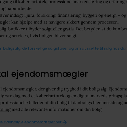
dgang til køberkartotek, professionel markedsføring og erfaring
 og papirarbejde.
æver indsigt i jura, forsikring, finansiering, byggeri og energi – og
gler kan hjælpe med at navigere sikkert gennem processen.
lig-butikker tilbyder
solgt eller gratis
. Det betyder, at du kun bet
ser og services, hvis boligen bliver solgt.
boligsalg, de forskellige salgsfaser og om at sætte til salg hos dan
okal ejendomsmægler
al ejendomsmægler, der giver dig tryghed i dit boligsalg. Ejend
ra første dag med et køberkartotek og en digital markedsføringspl
 professionelle billeder af din bolig til danboligs hjemmeside og 
illing
med alle relevante informationer om din bolig.
kale danbolig ejendomsmægler her