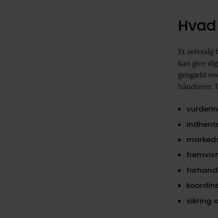
Hvad 
Et selvsalg
kan give di
gengæld ov
håndterer. 
vurderin
indhent
markeds
fremvis
forhandl
koordine
sikring 