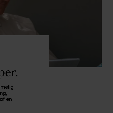
per.
mmelig
ing,
 af en