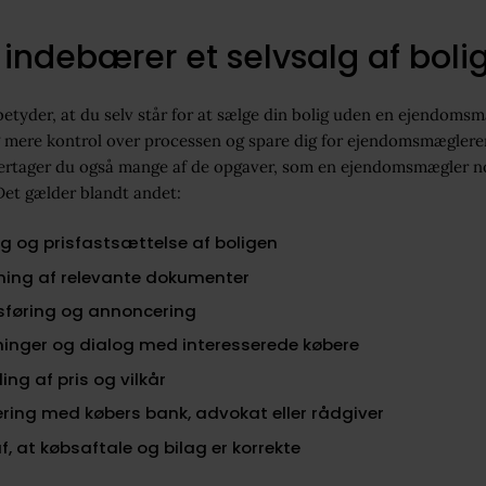
indebærer et selvsalg af boli
 betyder, at du selv står for at sælge din bolig uden en ejendomsm
g mere kontrol over processen og spare dig for ejendomsmægleren
ertager du også mange af de opgaver, som en ejendomsmægler n
Det gælder blandt andet:
g og prisfastsættelse af boligen
ning af relevante dokumenter
føring og annoncering
ninger og dialog med interesserede købere
ing af pris og vilkår
ring med købers bank, advokat eller rådgiver
af, at købsaftale og bilag er korrekte