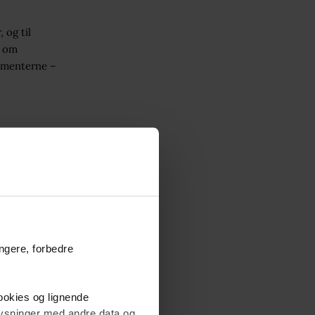
 og til
r om
umenterne –
lle købere.
ungere, forbedre
cookies og lignende
plysninger med andre data og