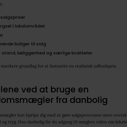
t:
 salgspriser
rgsel i lokalområdet
er
rende boliger til salg
 stand, beliggenhed og særlige kvaliteter
 stærkere grundlag for at fastsætte en realistisk udbudspris.
lene ved at bruge en
domsmægler fra danbolig
mægler kan hjælpe dig med at gøre salgsprocessen mere oversku
l og tryg. Hos danbolig får du adgang til mæglers viden om loka