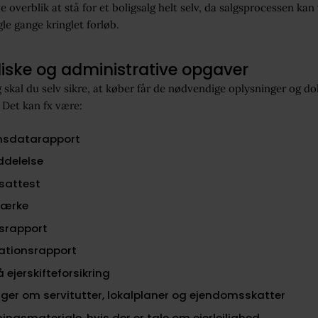
e overblik at stå for et boligsalg helt selv, da salgsprocessen kan
le gange kringlet forløb.
diske og administrative opgaver
g skal du selv sikre, at køber får de nødvendige oplysninger og 
 Det kan fx være:
msdatarapport
delelse
sattest
mærke
dsrapport
lationsrapport
å ejerskifteforsikring
ger om servitutter, lokalplaner og ejendomsskatter
ningsmateriale, hvis der er tale om ejerlejlighed