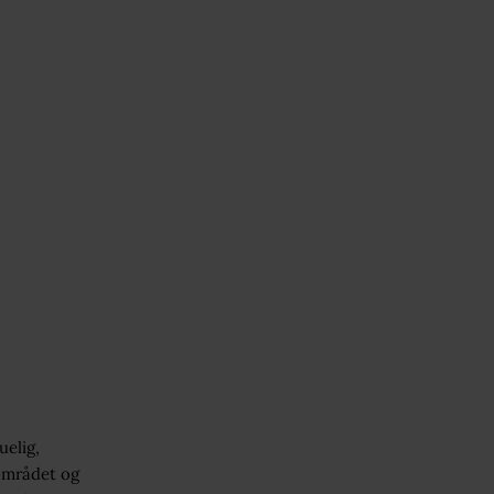
elig,
lområdet og