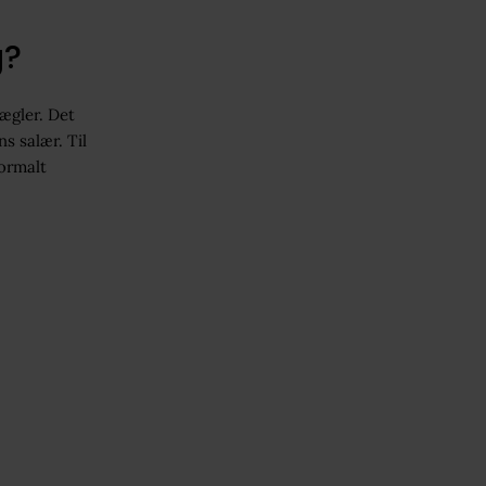
g?
ægler. Det
s salær. Til
ormalt