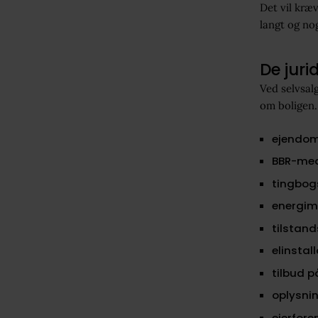
Det vil kræv
langt og nog
De juri
Ved selvsal
om boligen.
ejendo
BBR-med
tingbog
energi
tilstan
elinstal
tilbud p
oplysnin
ejerfore