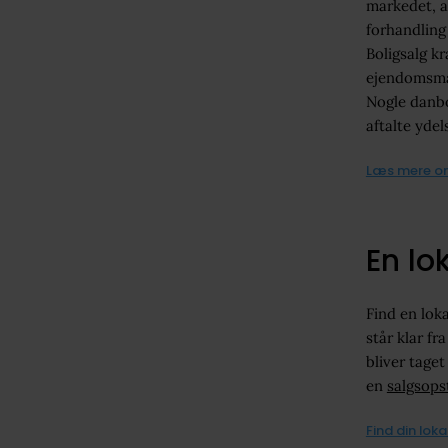
markedet, a
forhandling
Boligsalg kr
ejendomsmæ
Nogle danbo
aftalte ydel
Læs mere om 
En l
Find en lok
står klar f
bliver taget
en
salgsopst
Find din lo