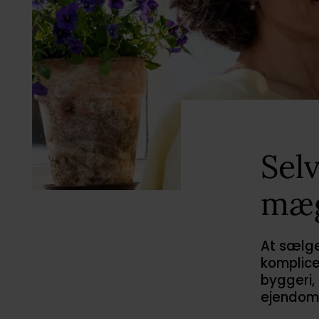
Sel
mæg
At sælge
komplicer
byggeri,
ejendom