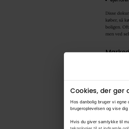
Disse dokume
køber, så k
boligen. Of
men ved sel
Marked
Ved privat b
Det indebær
billeder
annonce
Cookies, der gør d
opslag 
Hos danbolig bruger vi egne c
planlæg
brugeroplevelsen og vise dig 
opfølgn
Hvis du giver samtykke til ma
dialog 
teknologier til at indsamle 