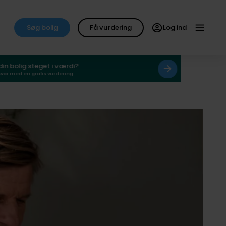
Søg bolig
Få vurdering
Log ind
 din bolig steget i værdi?
svar med en gratis vurdering