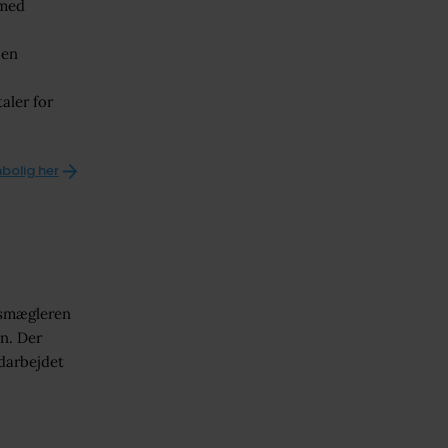
 med
 en
aler for
bolig her
omsmægleren
an. Der
udarbejdet